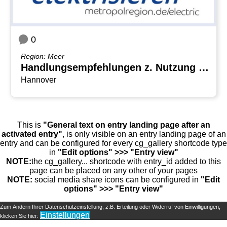
0
Region: Meer
Handlungsempfehlungen z. Nutzung der Chancen des Einsatzes von Elektrofahrzeugen f.Tourismusregionen
Hannover
This is
"General text on entry landing page after an
activated entry"
, is only visible on an entry landing page of an
entry and can be configured for every cg_gallery shortcode type
in
"Edit options" >>> "Entry view"
NOTE:
the cg_gallery... shortcode with entry_id added to this
page can be placed on any other of your pages
NOTE:
social media share icons can be configured in
"Edit
options" >>> "Entry view"
Zum Ändern Ihrer Datenschutzeinstellung, z.B. Erteilung oder Widerruf von Einwilligungen,
Einstellungen
klicken Sie hier: