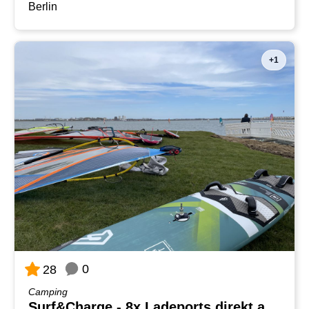
Berlin
+1
0
28
Camping
Surf&Charge - 8x Ladeports direkt am Windsurfspot Burger See