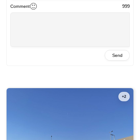
999
Comment
Send
+2